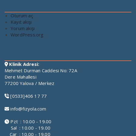
Bağlantılar
Oturum aç
Kayıt akışı
Yorum akışı
WordPress.org
İletişim
Klinik Adresi:
Mehmet Durman Caddesi No: 72A
Dere Mahallesi
77200 Yalova / Merkez
[0533]406 17 77
info@fizyola.com
Pzt : 10.00 - 19.00
Sal : 10.00 - 19.00
Çar : 10.00 - 19.00