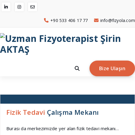
İçeriğe
geç
+90 533 406 17 77
info@fizyola.com
Bize Ulaşın
Fizik Tedavi
Çalışma Mekanı
Burası da merkezimizde yer alan fizik tedavi mekanı…