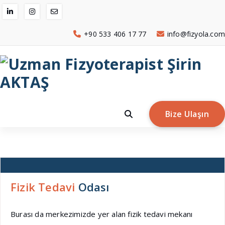
İçeriğe
geç
+90 533 406 17 77
info@fizyola.com
Bize Ulaşın
Fizik Tedavi
Odası
Burası da merkezimizde yer alan fizik tedavi mekanı